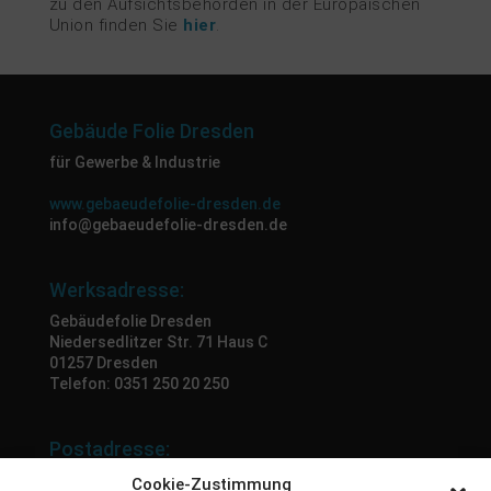
zu den Aufsichtsbehörden in der Europäischen
Union finden Sie
hier
.
Gebäude Folie Dresden
für Gewerbe & Industrie
www.gebaeudefolie-dresden.de
info@gebaeudefolie-dresden.de
Werksadresse:
Gebäudefolie Dresden
Niedersedlitzer Str. 71 Haus C
01257 Dresden
Telefon: 0351 250 20 250
Postadresse:
Mantronix Werbung
Cookie-Zustimmung